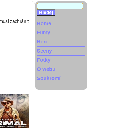
 musí zachránit
Home
Filmy
Herci
Scény
Fotky
O webu
Soukromí