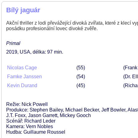
Bílý jaguár
Akční thriller z lodi převážející divoká zvířata, které z kle
posádku profesionální lovec divoké zvěře.
Primal
2019
USA
délka: 97 min
Nicolas Cage
55
(Frank
Famke Janssen
54
(Dr. El
Kevin Durand
45
(Richar
Režie: Nick Powell
Produkce: Stephen Bailey, Michael Becker, Jeff Bowler, Alas
J.T. Foxx, Jason Garrett, Mickey Gooch
Scénář: Richard Leder
Kamera: Vern Nobles
Hudba: Guillaume Roussel