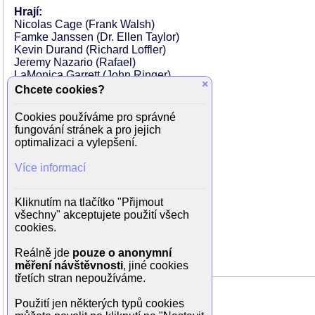
Hrají:
Nicolas Cage (Frank Walsh)
Famke Janssen (Dr. Ellen Taylor)
Kevin Durand (Richard Loffler)
Jeremy Nazario (Rafael)
LaMonica Garrett (John Ringer)
×
Michael Imperioli (Freed)
Chcete cookies?
Isaac Santiago (Vasquez)
Braulio Castillo hijo (Morales)
Cookies používáme pro správné
Tom Walker (Forrest)
fungování stránek a pro jejich
Sewell Whitney (Scuddy)
optimalizaci a vylepšení.
Leon Andrew Joseph (Jérôme)
John Lewis (Harrison)
Více informací
Rey Hernandez (Prettyman)
Drake Shannon (mlynář)
Jaime Irizarry (Delgado)
Kliknutím na tlačítko "Přijmout
Pablo Tufino (Diego)
všechny" akceptujete použití všech
Brian Tester (Delaney)
cookies.
Juan C. Defendini (kuchař)
Joseph Oliveira (Alfonso Diaz)
Reálně jde
pouze o anonymní
měření návštěvnosti
, jiné cookies
třetích stran nepoužíváme.
Použití jen některých typů cookies