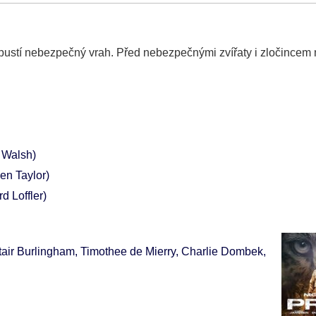
cí vypustí nebezpečný vrah. Před nebezpečnými zvířaty i zločincem
 Walsh)
len Taylor)
d Loffler)
tair Burlingham, Timothee de Mierry, Charlie Dombek,