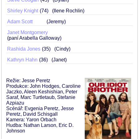
Shirley Knight
74
(Ilene Rochlin)
Adam Scott
(Jeremy)
Janet Montgomery
(paní Arabella Galloway)
Rashida Jones
35
(Cindy)
Kathryn Hahn
36
(Janet)
Režie: Jesse Peretz
Produkce: John Hodges, Caroline
Jaczko, Aleen Keshishian, Peter
Saraf, Marc Turtletaub, Stefanie
Azpiazu
Scénář: Evgenia Peretz, Jesse
Peretz, David Schisgall
Kamera: Yaron Orbach
Hudba: Nathan Larson, Eric D.
Johnson