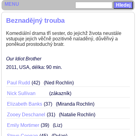
MENU
Beznadějný trouba
Komediální drama tří sester, do jejichž života neustále
vstupuje jejich věčně pozitivně naladěný, důvěřivý a
poněkud prostoduchý bratr.
Our Idiot Brother
2011
USA
délka: 90 min
Paul Rudd
42
(Ned Rochlin)
Nick Sullivan
(zákazník)
Elizabeth Banks
37
(Miranda Rochlin)
Zooey Deschanel
31
(Natalie Rochlin)
Emily Mortimer
39
(Liz)
Steve Coogan
45
(Dylan)