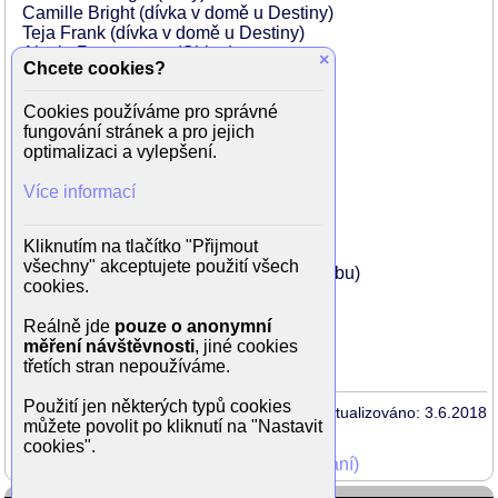
Camille Bright (dívka v domě u Destiny)
Teja Frank (dívka v domě u Destiny)
Alexia Rasmussen (Chloe)
×
Chcete cookies?
Lucas Near-Verbrugghe (Max)
Polly Draper (Ellen)
Cookies používáme pro správné
Neal Lerner (Darren)
fungování stránek a pro jejich
James Biberi (Gus)
optimalizaci a vylepšení.
Kathryn Aselton (Amy)
Vanessa Dunn (balerína)
Více informací
Victoria Gates (balerína)
Larry Gregory (host u Bris)
Ben Levin (House Manager)
Kliknutím na tlačítko "Přijmout
Danielle McKee (vězňova žena)
všechny" akceptujete použití všech
Mark J. Parker (patron komediálního klubu)
cookies.
Desira Pesta (Natalie's Roommate)
Mark Steiger (spisovatel v kavárně)
Reálně jde
pouze o anonymní
Christopher Evan Welch (Robbie)
měření návštěvnosti
, jiné cookies
Julie White (Lorraine)
třetích stran nepoužíváme.
Použití jen některých typů cookies
Aktualizováno: 3.6.2018
můžete povolit po kliknutí na "Nastavit
cookies".
Mohli jste vidět v TV (zobrazit starší vysílání)