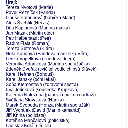
Hrají:
Tereza Nvotová (Marie)
Pavel Řezníček (Fanda)
Libuše Balounová (babička Marie)
Alois Švehlík (Nečas)
Dita Kaplanová (Mariina matka)
Jan Mazák (Mariin otec)
Petr Halberstadt (Petr)
Radim Fiala (Roman)
Tereza Šefrnová (Klára)
Nela Boudová (Fandova manželka Věra)
Lenka Vopelková (Fandova dcera)
Veronika Adamcová (Mariina spolužačka)
Zdeněk Dvořák (cvičitel vodících psů Slávek)
Karel Heřman (Bohouš)
Karel Janský (oční lékař)
Soňa Klementová (zdravotní sestra)
Eva Jelínková (sousedka Krupková)
Kateřina Nalezená (paní v čepici na nádřaží)
Světlana Slováková (Hanka)
Marek Svoboda (Honza (Mariin spolužák)
Jiří Vyorálek (David (Mariin kamarád)
Jiří Kniha (policista)
Kateřina Mančalová (policistka)
Ladislav Kolář (léčitel)