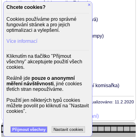
Irena Konvalinová (chovatelka Zdena)
×
Chcete cookies?
Pavel Zatloukal (profesor)
Jiřina Týřlová (profesorka)
Cookies používáme pro správné
Zdena Herfortová (učitelka hudby Bártová)
fungování stránek a pro jejich
Jan Zrzavý (zpěvák)
optimalizaci a vylepšení.
Lucie Benešová (servírka Marcela)
Miloslav Maršálek (majitel benzínové pumpy)
Více informací
Lubomíra Sonková (paní u trafiky)
Kateřina Jebavá (průvodčí)
Tomáš Novotný (mladík ve vlaku)
Kliknutím na tlačítko "Přijmout
Pavel Jan Riedl (kamarád klarinetista)
všechny" akceptujete použití všech
Štěpán Hulík (kamarád v hospodě)
cookies.
Marek Pospíchal (kamarád v hospodě)
Karel Komárek (kamarád v hospodě)
Reálně jde
pouze o anonymní
Eva Jurůjová (zkušební komisařka)
měření návštěvnosti
, jiné cookies
Kateřina Králová Rakovčíková (zkušební komisařka)
třetích stran nepoužíváme.
Použití jen některých typů cookies
Aktualizováno: 11.2.2020
můžete povolit po kliknutí na "Nastavit
cookies".
Mohli jste vidět v TV (zobrazit starší vysílání)
Přijmout všechny
Nastavit cookies