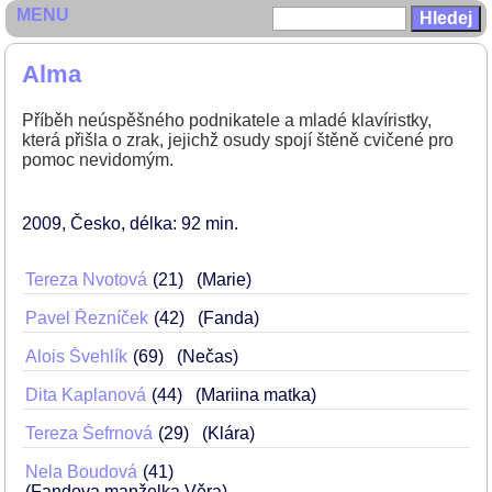
MENU
Alma
Příběh neúspěšného podnikatele a mladé klavíristky,
která přišla o zrak, jejichž osudy spojí štěně cvičené pro
pomoc nevidomým.
2009
Česko
délka: 92 min
Tereza Nvotová
21
(Marie)
Pavel Řezníček
42
(Fanda)
Alois Švehlík
69
(Nečas)
Dita Kaplanová
44
(Mariina matka)
Tereza Šefrnová
29
(Klára)
Nela Boudová
41
(Fandova manželka Věra)