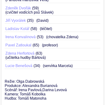
Zdeněk Dvořák
59
(cvičitel vodících psů Slávek)
Jiří Vyorálek
35
(David)
Ladislav Kolář
58
(léčitel)
Irena Konvalinová
53
(chovatelka Zdena)
Pavel Zatloukal
65
(profesor)
Zdena Herfortová
63
(učitelka hudby Bártová)
Lucie Benešová
34
(servírka Marcela)
Režie: Olga Dabrowská
Produkce: Alexandra Burianová
Scénář: Irena Pavlová,Darina Levová
Kamera: Tomáš Kobolka
Hudba: Tomáš Matonoha