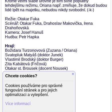
Kromě velmi slabé úrovně je film silně poplatný
tehdejšímu režimu, Oriana např. zmiňuje, že dokud budou
lidé lpět na majetku, nebudou nikdy svobodní. (-k-)
Režie: Otakar Fuka
Scénář: Otakar Fuka, Drahoslav Makovička, Irena
Drahoňovská
Kamera: Josef Hanuš
Hudba: Petr Hapka
Hrají:
Božidara Turzonovová (Zuzana / Oriana)
Svatopluk Matyáš (doktor Junek)
Vlastimil Brodský (doktor Burger)
Zita Kabátová (Fričová)
Otakar st. Brousek (docent Nousek)
Antonín Brtoun (Seturi)
×
Chcete cookies?
Jiří Pleskot
Václav Štádler (Scarletti)
Cookies používáme pro správné
J. Ševčík
fungování stránek a pro jejich
Jiří Krampol
optimalizaci a vylepšení.
F. Paul
Oldřich Lukeš (Zeman)
Více informací
o. Jungová
J. Fürst