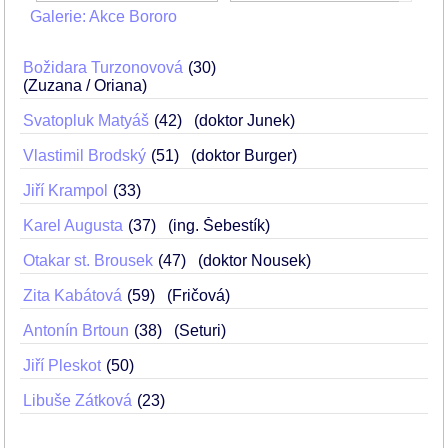
Galerie: Akce Bororo
Božidara Turzonovová
30
(Zuzana / Oriana)
Svatopluk Matyáš
42
(doktor Junek)
Vlastimil Brodský
51
(doktor Burger)
Jiří Krampol
33
Karel Augusta
37
(ing. Šebestík)
Otakar st. Brousek
47
(doktor Nousek)
Zita Kabátová
59
(Fričová)
Antonín Brtoun
38
(Seturi)
Jiří Pleskot
50
Libuše Zátková
23