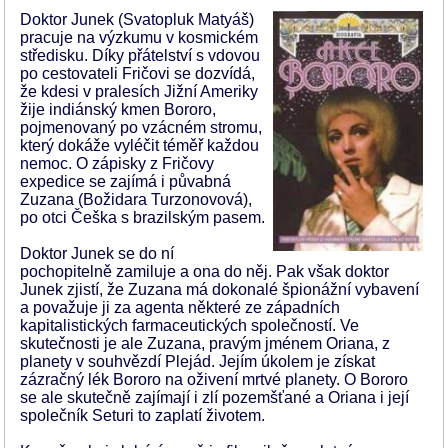
Doktor Junek (Svatopluk Matyáš)
pracuje na výzkumu v kosmickém
středisku. Díky přátelství s vdovou
po cestovateli Fričovi se dozvídá,
že kdesi v pralesích Jižní Ameriky
žije indiánský kmen Bororo,
pojmenovaný po vzácném stromu,
který dokáže vyléčit téměř každou
nemoc. O zápisky z Fričovy
expedice se zajímá i půvabná
Zuzana (Božidara Turzonovová),
po otci Češka s brazilským pasem.
Doktor Junek se do ní
pochopitelně zamiluje a ona do něj. Pak však doktor
Junek zjistí, že Zuzana má dokonalé špionážní vybavení
a považuje ji za agenta některé ze západních
kapitalistických farmaceutických společností. Ve
skutečnosti je ale Zuzana, pravým jménem Oriana, z
planety v souhvězdí Plejád. Jejím úkolem je získat
zázračný lék Bororo na oživení mrtvé planety. O Bororo
se ale skutečně zajímají i zlí pozemšťané a Oriana i její
společník Seturi to zaplatí životem.